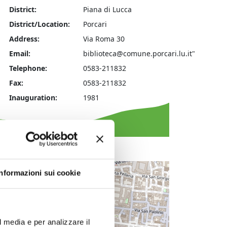
District:
Piana di Lucca
District/Location:
Porcari
Address:
Via Roma 30
Email:
biblioteca@comune.porcari.lu.it"
Telephone:
0583-211832
Fax:
0583-211832
tà preistorica
, anfora vinaria di età romana da Capanno di Ferro
Inauguration:
1981
+
Informazioni sui cookie
−
l media e per analizzare il