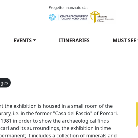
como Puccini
Progetto finanziato da:
EVENTS
ITINERARIES
MUST-SEE
dges
orcari
t the exhibition is housed in a small room of the
brary, i.e. in the former "Casa del Fascio" of Porcari.
 1981 in order to show the archaeological finds
ari and its surroundings, the exhibition in time
ermanent; it includes a collection of minerals and