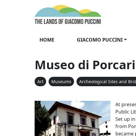
Skip to content
The Lands of Gia
HOME
GIACOMO PUCCINI
Museo di Porcari
Art
Museums
Archeological Sites and Bri
Museo di P
At presen
Public Li
Set up in
from Porc
became p