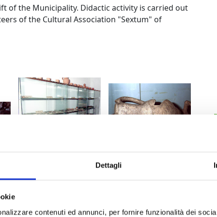
gift of the Municipality. Didactic activity is carried out
teers of the Cultural Association "Sextum" of
Porcari, vetrine con reperti di e
munale, facciata
Porcari
Porcari, collezione di minerali
olle e punta di lancia in ferro
Dettagli
ookie
nalizzare contenuti ed annunci, per fornire funzionalità dei socia