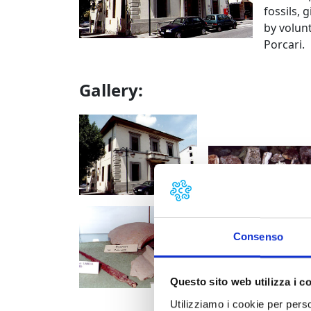
fossils, 
by volun
Porcari.
Gallery:
Porcari, Biblioteca Co
Porcari, frammenti di 
Consenso
Questo sito web utilizza i c
Utilizziamo i cookie per perso