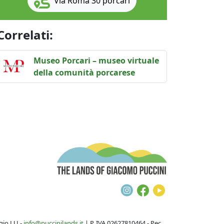
Via Roma 30 porcari
Correlati:
Museo Porcari - museo virtuale della comunità po
Museo Porcari – museo virtuale
della comunità porcarese
The Lands of G
Instagram
Facebook
Youtube
gio LU -
info@puccinilands.it
| P. IVA 02627810464 - Pec