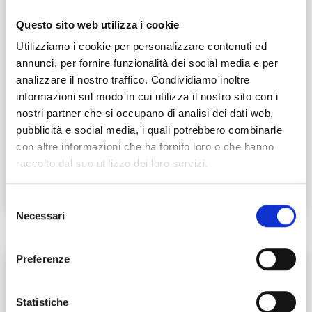
Questo sito web utilizza i cookie
Utilizziamo i cookie per personalizzare contenuti ed
annunci, per fornire funzionalità dei social media e per
analizzare il nostro traffico. Condividiamo inoltre
informazioni sul modo in cui utilizza il nostro sito con i
Puccini according to Muti
nostri partner che si occupano di analisi dei dati web,
pubblicità e social media, i quali potrebbero combinarle
Events dedicated to Puccini
con altre informazioni che ha fornito loro o che hanno
28/06/2024
raccolto dal suo utilizzo dei loro servizi.
Viale Carducci, Lucca
Selezione
Necessari
del
consenso
A
Preferenze
Statistiche