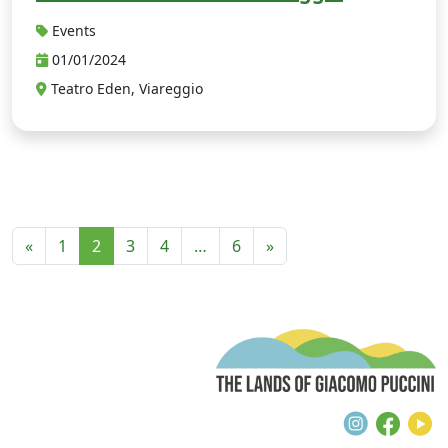
Events
01/01/2024
Teatro Eden, Viareggio
«
1
2
3
4
…
6
»
T
Instagra
Face
Y