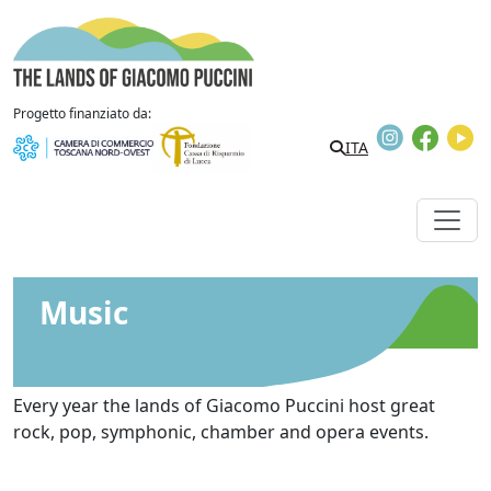
Skip to content
The Lands of Giacomo Puccini
Progetto finanziato da:
Instagram
Faceb
Y
ITA
Music
Every year the lands of Giacomo Puccini host great
rock, pop, symphonic, chamber and opera events.