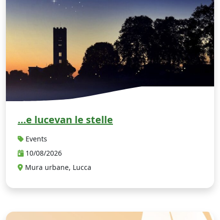
…e lucevan le stelle
Events
10/08/2026
Mura urbane, Lucca
I